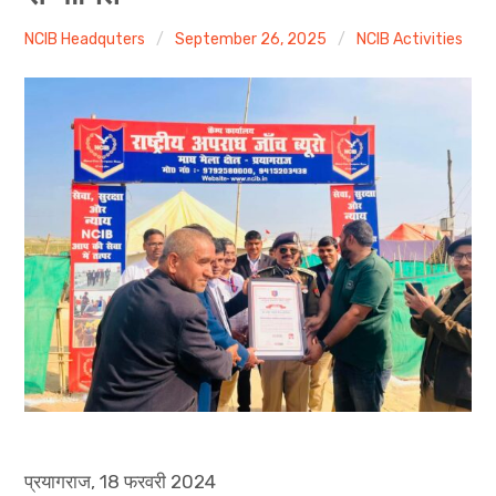
Help the Needy Person
NCIB Headquters
September 26, 2025
NCIB Activities
expan
More Activities
child
menu
प्रयागराज, 18 फरवरी 2024